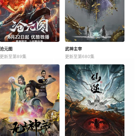
沧元图
武神主宰
更新至第89集
更新至第680集