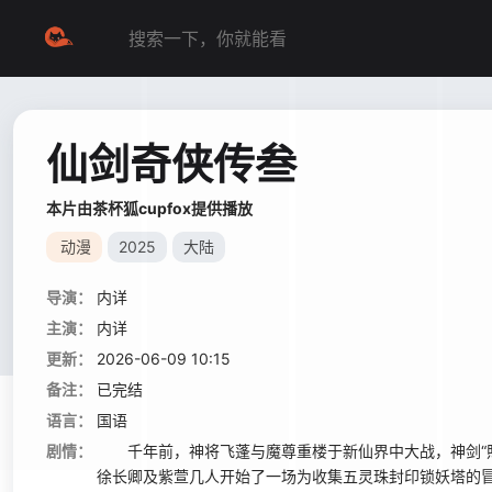
仙剑奇侠传叁
本片由茶杯狐cupfox提供播放
动漫
2025
大陆
导演：
内详
主演：
内详
更新：
2026-06-09 10:15
备注：
已完结
语言：
国语
剧情：
千年前，神将飞蓬与魔尊重楼于新仙界中大战，神剑“照
徐长卿及紫萱几人开始了一场为收集五灵珠封印锁妖塔的