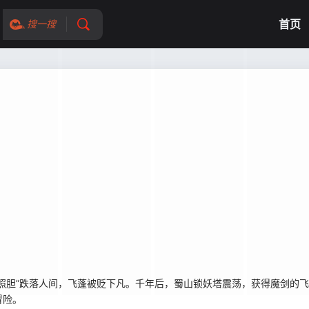
首页
搜一搜
胆”跌落人间，飞蓬被贬下凡。千年后，蜀山锁妖塔震荡，获得魔剑的飞
冒险。