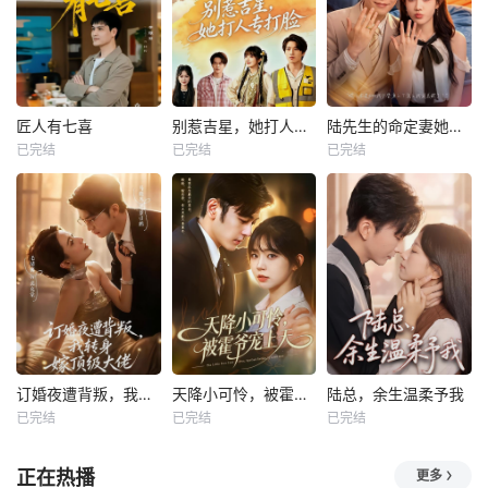
匠人有七喜
别惹吉星，她打人专打脸
陆先生的命定妻她飒又野
已完结
已完结
已完结
订婚夜遭背叛，我转身嫁顶级大佬
天降小可怜，被霍爷宠上天
陆总，余生温柔予我
已完结
已完结
已完结
正在热播
更多