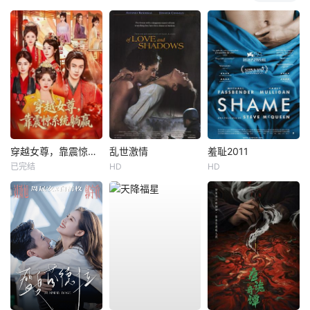
穿越女尊，靠震惊系统躺赢
乱世激情
羞耻2011
已完结
HD
HD