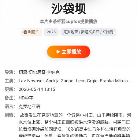
沙袋坝
本片由茶杯狐cupfox提供播放
剧情片
2025
克罗地亚 / 斯洛文尼亚 / 立陶宛
立即播放
导演：
切恩·切尔尼奇·查纳克
主演：
Lav Novosel
Andrija Zunac
Leon Grgic
Franka Mikolaci
更新：
2026-05-14 13:15
备注：
HD中字
语言：
克罗地亚语
剧情：
故事发生在克罗地亚的一个偏远小村庄，由于持续降雨，河
水水位上涨，整个村庄正面临被洪水淹没的威胁。村民们正
忙着堆砌沙袋加固堤坝。18岁的高中生马尔科生活在典型的
传统环境中：他是一名优秀的运动员，正在为当地的掰手腕