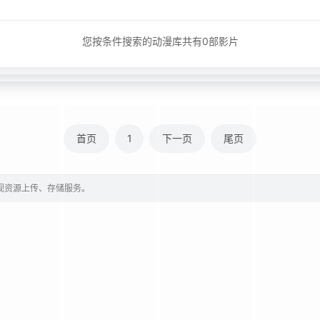
您按条件搜索的动漫库共有
0
部影片
首页
1
下一页
尾页
影视资源上传、存储服务。