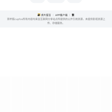
求片留言
APP客户端
繁
茶杯狐cupfox所有内容均来自互联网分享站点所提供的公开引用资源，未提供影视资源上
传、存储服务。