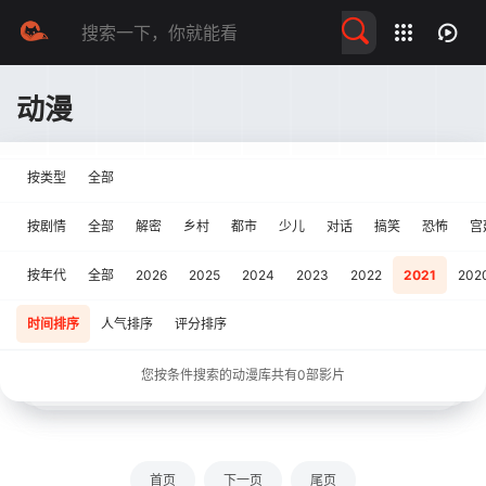
留言求片
动漫
按类型
全部
按剧情
全部
解密
乡村
都市
少儿
对话
搞笑
恐怖
宫
按年代
全部
2026
2025
2024
2023
2022
2021
202
时间排序
人气排序
评分排序
您按条件搜索的动漫库共有
0
部影片
首页
下一页
尾页