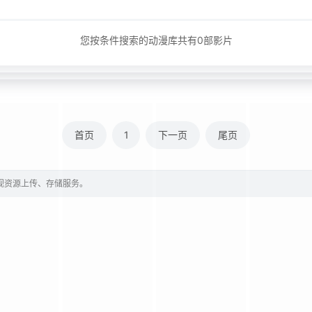
您按条件搜索的动漫库共有
0
部影片
首页
1
下一页
尾页
影视资源上传、存储服务。