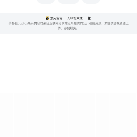
求片留言
APP客户端
繁
茶杯狐cupfox所有内容均来自互联网分享站点所提供的公开引用资源，未提供影视资源上
传、存储服务。