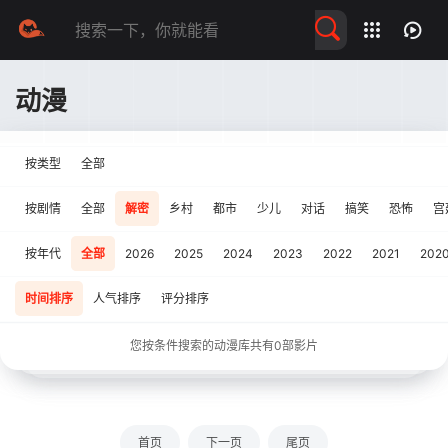
留言求片
动漫
按类型
全部
按剧情
全部
解密
乡村
都市
少儿
对话
搞笑
恐怖
宫
按年代
全部
2026
2025
2024
2023
2022
2021
202
时间排序
人气排序
评分排序
您按条件搜索的动漫库共有
0
部影片
首页
下一页
尾页