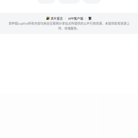
求片留言
APP客户端
繁
茶杯狐cupfox所有内容均来自互联网分享站点所提供的公开引用资源，未提供影视资源上
传、存储服务。