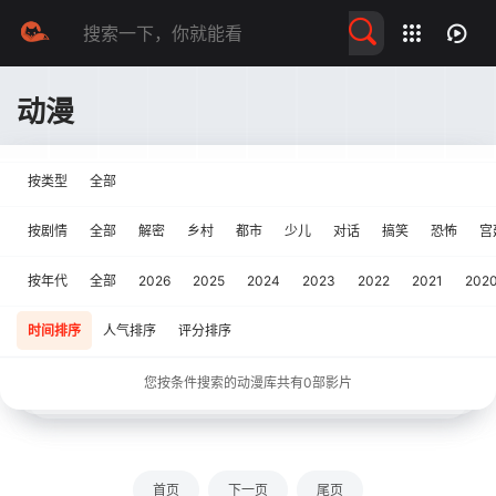
留言求片
动漫
按类型
全部
按剧情
全部
解密
乡村
都市
少儿
对话
搞笑
恐怖
宫
按年代
全部
2026
2025
2024
2023
2022
2021
202
时间排序
人气排序
评分排序
您按条件搜索的动漫库共有
0
部影片
首页
下一页
尾页