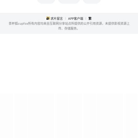
求片留言
APP客户端
繁
茶杯狐cupfox所有内容均来自互联网分享站点所提供的公开引用资源，未提供影视资源上
传、存储服务。