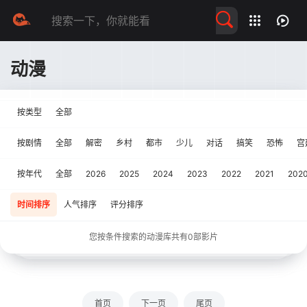
留言求片
动漫
按类型
全部
按剧情
全部
解密
乡村
都市
少儿
对话
搞笑
恐怖
宫
按年代
全部
2026
2025
2024
2023
2022
2021
202
时间排序
人气排序
评分排序
您按条件搜索的动漫库共有
0
部影片
首页
下一页
尾页