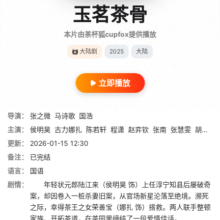
玉茗茶骨
本片由茶杯狐cupfox提供播放
大陆剧
2025
大陆
立即播放
导演：
张之微
马诗歌
国浩
主演：
侯明昊
古力娜扎
陈若轩
程潇
赵弈钦
张南
张慧雯
胡静
李
更新：
2026-01-15 12:30
备注：
已完结
语言：
国语
剧情：
年轻状元郎陆江来（侯明昊 饰）上任淳宁知县后屡破奇
案，却因卷入一桩杀妻旧案，从官场新星沦落至绝境。濒死
之际，幸得茶王之女荣善宝（娜扎 饰）搭救。两人联手整顿
家族、开拓茶道，在茶园里缔结了一段爱情佳话。