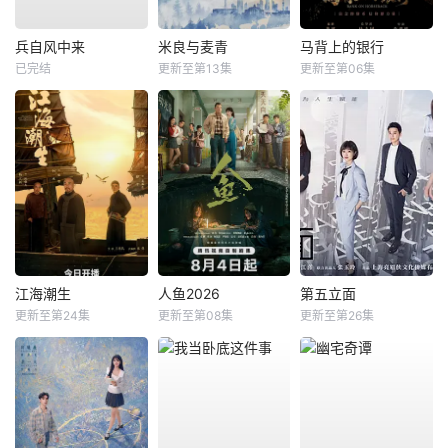
兵自风中来
米良与麦青
马背上的银行
已完结
更新至第13集
更新至第06集
江海潮生
人鱼2026
第五立面
更新至第24集
更新至第08集
更新至第26集