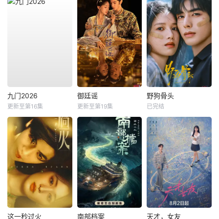
九门2026
御廷谣
野狗骨头
更新至第16集
更新至第19集
已完结
这一秒过火
南部档案
天才，女友