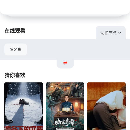
在线观看
切换节点
第01集
猜你喜欢