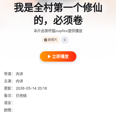
我是全村第一个修仙
的，必须卷
本片由茶杯狐cupfox提供播放
剧情片
0
立即播放
导演：
内详
主演：
内详
更新：
2026-05-14 20:16
备注：
已完结
语言：
剧情：