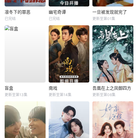
凛冬下的罪恶
幽宅奇谭
一旦被发现就完了
已完结
已完结
更新至第01集
盲盒
南戏
吾凰在上之凤御四方
更新至第13集
更新至第14集
更新至第08集