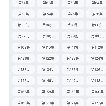
第61集
第62集
第63集
第64集
第73集
第74集
第75集
第76集
第85集
第86集
第87集
第88集
第97集
第98集
第99集
第100集
第109集
第110集
第111集
第112集
第121集
第122集
第123集
第124集
第133集
第134集
第135集
第136集
第145集
第146集
第147集
第148集
第157集
第158集
第159集
第160集
第169集
第170集
第171集
第172集