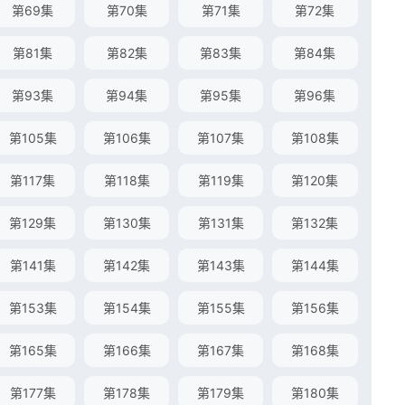
第69集
第70集
第71集
第72集
第81集
第82集
第83集
第84集
第93集
第94集
第95集
第96集
第105集
第106集
第107集
第108集
第117集
第118集
第119集
第120集
第129集
第130集
第131集
第132集
第141集
第142集
第143集
第144集
第153集
第154集
第155集
第156集
第165集
第166集
第167集
第168集
第177集
第178集
第179集
第180集