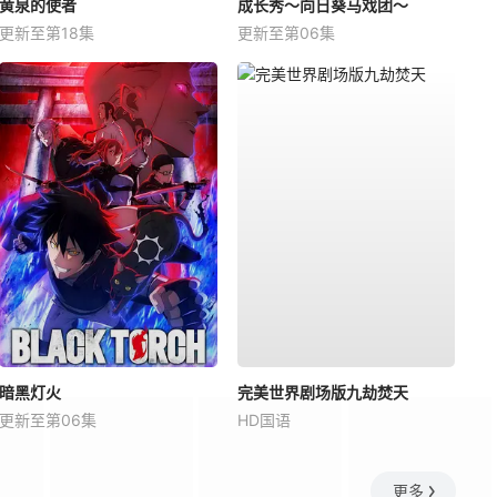
黄泉的使者
成长秀～向日葵马戏团～
更新至第18集
更新至第06集
暗黑灯火
完美世界剧场版九劫焚天
更新至第06集
HD国语
更多