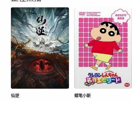
仙逆
蜡笔小新
更新至第152集
更新至第1181集