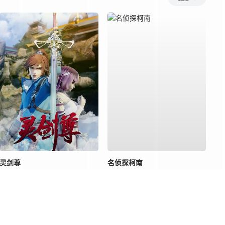
灵剑尊
名侦探柯南
已完结
更新至第1269集