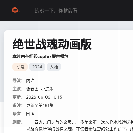
绝世战魂动画版
本片由茶杯狐cupfox提供播放
动漫
2024
大陆
导演：
内详
主演：
曹云图
小连杀
更新：
2026-06-09 10:15
备注：
更新至第181集
语言：
国语
剧情：
四大宗门之首的玄灵宗，多年来第一次来临水城选拔弟
以及奇遇所得的战神之魂，在使者萧轻雪的公正判罚下，成