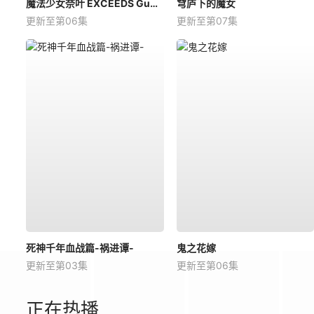
魔法少女奈叶 EXCEEDS Gun Blaze Vengeance
穹庐下的魔女
更新至第06集
更新至第07集
死神千年血战篇-祸进谭-
鬼之花嫁
更新至第03集
更新至第06集
正在热播