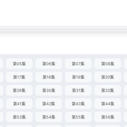
第05集
第06集
第07集
第08集
第17集
第18集
第19集
第20集
第29集
第30集
第31集
第32集
第41集
第42集
第43集
第44集
第53集
第54集
第55集
第56集