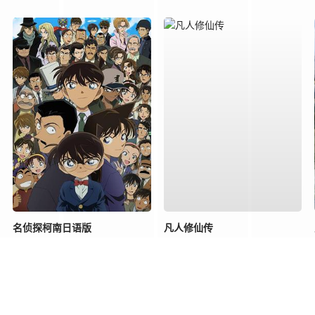
名侦探柯南日语版
凡人修仙传
更新至第1269集
更新至第186集