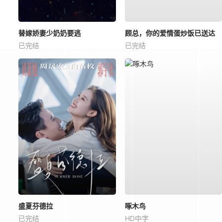
替嫁娇妻少奶奶要逃
顾总，你的爱情蛋炒饭已送达
已完结
已完结
盛夏芬德拉
啄木鸟
已完结
HD中字