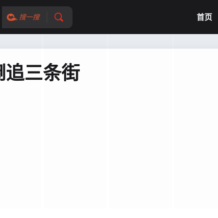
首页
搜一搜
倒追三条街