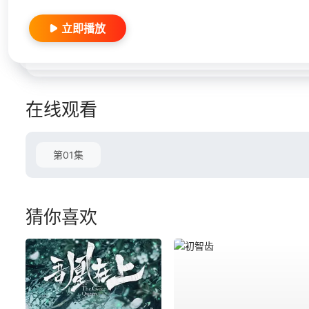
立即播放
在线观看
第01集
猜你喜欢