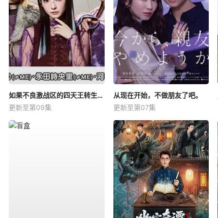
如果不良激战区的四天王转生成了偶像团体？
从现在开始，不做朋友了吧。
更新至第09集
更新至第07集